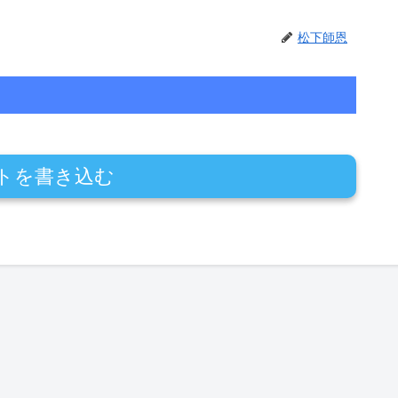
松下師恩
トを書き込む