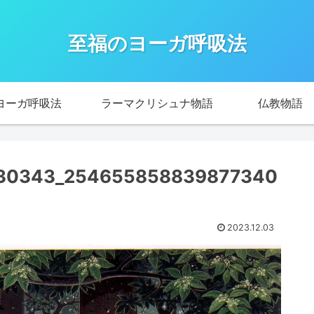
至福のヨーガ呼吸法
ヨーガ呼吸法
ラーマクリシュナ物語
仏教物語
30343_254655858839877340
2023.12.03