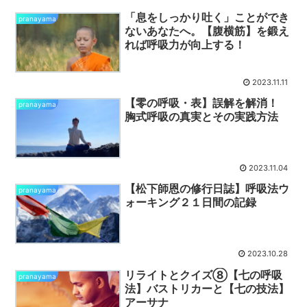
「息をしっかり吐く」ことができ
pranayama
ないあなたへ。【腹横筋】を鍛え
れば呼吸力が向上する！
2023.11.11
【零の呼吸・表】誤解を解消！
pranayama
胸式呼吸の真実とその実践方法
2023.11.04
【松下師恩の修行日誌】呼吸法ウ
pranayama
ォーキング２１日間の記録
2023.10.28
リライトとクイズ⑧【七の呼吸
pranayama
法】バストリカーと【七の技法】
アーサナ