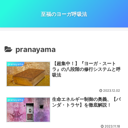
至福のヨーガ呼吸法
pranayama
【超集中！】『ヨーガ・スート
pranayama
ラ』の八段階の修行システムと呼
吸法
2023.12.02
生命エネルギー制御の奥義、【バ
pranayama
ンダ・トラヤ】を徹底解説！
2023.11.18