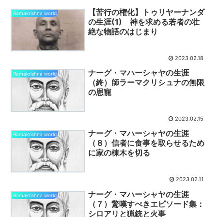
【苦行の権化】トゥリヤーナンダ
Ramakrishna world
の生涯(1) 神を求める若者の壮
絶な物語のはじまり
2023.02.18
ナーグ・マハーシャヤの生涯
Ramakrishna world
（終）師ラーマクリシュナの無限
の恩寵
2023.02.15
ナーグ・マハーシャヤの生涯
Ramakrishna world
（８）信者に食事を取らせるため
に家の棟木を切る
2023.02.11
ナーグ・マハーシャヤの生涯
Ramakrishna world
（７）驚嘆すべきエピソード集：
シロアリと猟銃と火事