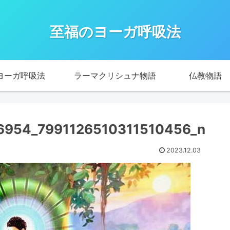
至福のヨーガ呼吸法
ヨーガ呼吸法
ラーマクリシュナ物語
仏教物語
6954_7991126510311510456_n
2023.12.03