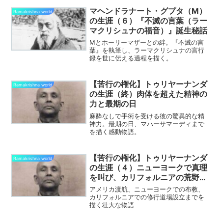
マヘンドラナート・グプタ（M）
Ramakrishna world
の生涯（６）『不滅の言葉（ラー
マクリシュナの福音）』誕生秘話
Mとホーリーマザーとの絆。『不滅の言
葉』を執筆し、ラーマクリシュナの言行
録を世に伝える過程を描く。
【苦行の権化】トゥリヤーナンダ
Ramakrishna world
の生涯（終）肉体を超えた精神の
力と最期の日
麻酔なしで手術を受ける彼の驚異的な精
神力。最期の日、マハーサマーディまで
を描く感動物語。
【苦行の権化】トゥリヤーナンダ
Ramakrishna world
の生涯（４）ニューヨークで真理
を叫び、カリフォルニアの荒野を
拓く
アメリカ渡航、ニューヨークでの布教、
カリフォルニアでの修行道場設立までを
描く壮大な物語