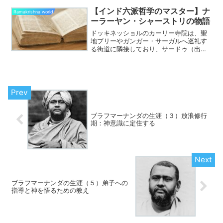
【インド六派哲学のマスター】ナ
Ramakrishna world
ーラーヤン・シャーストリの物語
ドッキネッショルのカーリー寺院は、聖
地プリーやガンガー・サーガルへ巡礼す
る街道に隣接しており、サードゥ（出家
修行僧）たちの絶好の休息所になってい
ました。それゆえラーマクリシュナのも
とにも、様々な修行者がやってきまし
た。このブログでは以前、裸...
ブラフマーナンダの生涯（３）放浪修行
期：神意識に定住する
ブラフマーナンダの生涯（５）弟子への
指導と神を悟るための教え