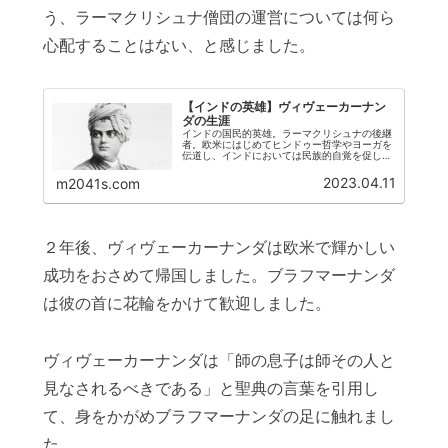
う、ラーマクリシュナ僧団の運営については何ら
心配することはない、と感じました。
【インドの英雄】ヴィヴェーカーナン
ダの生涯
インドの国民的英雄。ラーマクリシュナの後継
者。欧米にはじめてヒンドゥー哲学やヨーガを
伝道し、インドにおいては民族的自覚を促しま
した。
2023.04.11
m2041s.com
２年後、ヴィヴェーカーナンダは欧米で輝かしい
成功をおさめて帰国しました。ブラフマーナンダ
は彼の首に花輪をかけて歓迎しました。
ヴィヴェーカーナンダは「師の息子は師その人と
見なされるべきである」と聖典の言葉を引用し
て、身をかがめブラフマーナンダの足に触れまし
た。