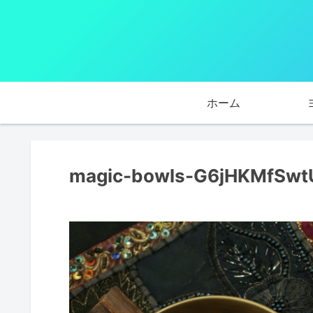
ホーム
magic-bowls-G6jHKMfSwt