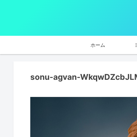
ホーム
sonu-agvan-WkqwDZcbJLM