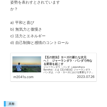
姿勢を表わすとされています
か？
a) 平和と喜び
b) 無気力と傲慢さ
c) 活力とエネルギー
d) 自己制御と感情のコントロール
【五の技法】ヨーガの新たな次元
へ！ ジャーランダラ・バンダで内な
る変容を起こす
ジャーランダラ・バンダ（Jalandhara
Bandha）とは【五の技法】ジャーランダラ・
バンダは、ハタ・ヨーガにおける重要なテクニ
ックです。『ジャーランダラ』はサンスクリッ
2023.07.26
m2041s.com
ト語で「のどの鎖」を意味し、『バンダ』は
「締める」という意味です...
共有: