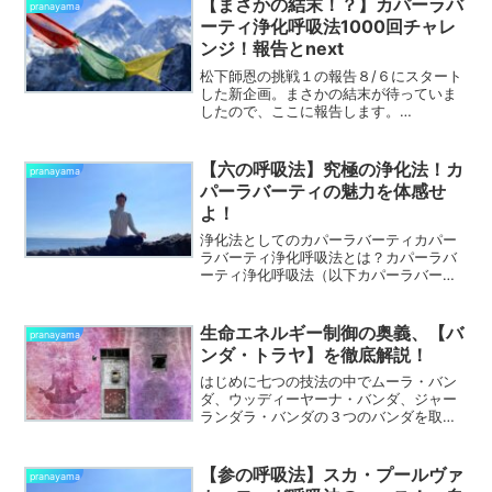
【まさかの結末！？】カパーラバ
pranayama
吸法で修得したエッセンス...
ーティ浄化呼吸法1000回チャレ
ンジ！報告とnext
松下師恩の挑戦１の報告８/６にスタート
した新企画。まさかの結末が待っていま
したので、ここに報告します。
8/12~8/14の記録8.12 ７日目。７５０
回！ ４割の力で実施。我ながら驚い
た。いくら回数を重ねてもまだまだでき
【六の呼吸法】究極の浄化法！カ
pranayama
る感じ。初回を１９０...
パーラバーティの魅力を体感せ
よ！
浄化法としてのカパーラバーティカパー
ラバーティ浄化呼吸法とは？カパーラバ
ーティ浄化呼吸法（以下カパーラバーテ
ィ）は、「シュッ！シュッ！シュッ！シ
ュッ！」と鼻息のする、急速で力強い吐
息の連続が特徴です。心肺機能が活性さ
生命エネルギー制御の奥義、【バ
pranayama
れ、肺活量が増えます。腹...
ンダ・トラヤ】を徹底解説！
はじめに七つの技法の中でムーラ・バン
ダ、ウッディーヤーナ・バンダ、ジャー
ランダラ・バンダの３つのバンダを取り
上げました。これら3つのバンダは、ヨー
ガ呼吸法において必要不可欠な技法であ
り、クンバカ（息を止める技法）の際に
【参の呼吸法】スカ・プールヴァ
pranayama
使用されます。『バンダ...