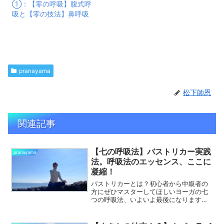
①：【零の呼吸】腹式呼
吸と【零の技法】鼻呼吸
pranayama
松下師恩
関連記事
【七の呼吸法】バストリカー実践
pranayama
法。呼吸法のエッセンス、ここに
凝縮！
バストリカーとは？初心者から中級者の
方にぜひマスターしてほしいヨーガの七
つの呼吸法、いよいよ最後になります。
【七の呼吸法】バストリカー・プラーナ
ーヤーマ（以下、バストリカー）はパワ
フルな呼吸法です。そしてこれまでの呼