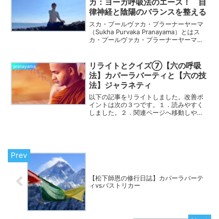
カ：ヨーガ呼吸法のエース！ 自
律神経と陰陽のバランスを整える
スカ・プールヴァカ・プラーナーヤーマ
（Sukha Purvaka Pranayama）とはス
カ・プールヴァカ・プラーナーヤーマ
（以下スカ・プールヴァカ）は、ヨーガ
の最も代表的な呼吸法、まさにエース格
と言えます。この呼吸法の特徴は、左右
リライトとクイズ⑦【六の呼吸
pranayama
の鼻孔...
法】カパーラバーティと【六の技
法】ジャラネティ
以下の記事をリライトしました。改善ポ
イントは次の３つです。１．読みやすく
しました。２．関連ページへ移動しやす
くしました。３．呼吸法クイズを新たに
つけ加えました。ぜひクイズにチャレン
ジしながらご覧になってください。（答
えは貼り付けた記事【まと...
【松下師恩の修行日誌】カパーラバーテ
ィvsバストリカー