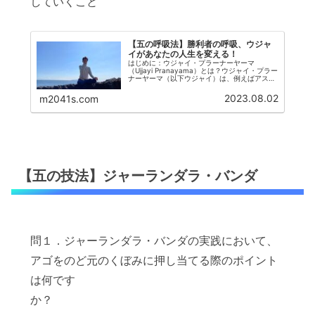
していくこと
【五の呼吸法】勝利者の呼吸、ウジャ
イがあなたの人生を変える！
はじめに：ウジャイ・プラーナーヤーマ
（Ujjayi Pranayama）とは？ウジャイ・プラー
ナーヤーマ（以下ウジャイ）は、例えばアスリ
ートが試合に臨む際、ビジネスパーソンがプレ
ゼンを行う際などに求められる、程よい緊張感
2023.08.02
m2041s.com
とリラックスの最適な...
【五の技法】ジャーランダラ・バンダ
問１．ジャーランダラ・バンダの実践において、
アゴをのど元のくぼみに押し当てる際のポイント
は何です
か？