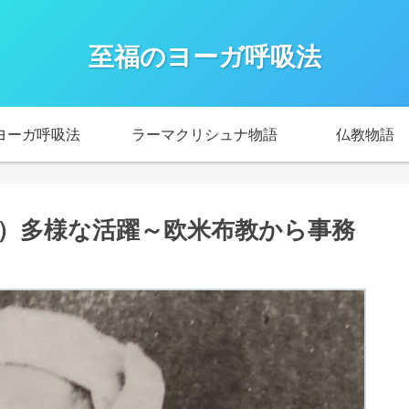
至福のヨーガ呼吸法
ヨーガ呼吸法
ラーマクリシュナ物語
仏教物語
）多様な活躍～欧米布教から事務