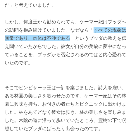
だ」と考えていました。
しかし、何度王から勧められても、ケーマー妃はブッダへ
の訪問を拒み続けていました。なぜなら「
すべての現象は
無常であり、肉体は不浄である
」というブッダの教えを伝
え聞いていたからでした。彼女が自分の美貌に夢中になっ
ていることを、ブッダから否定されるのではと内心恐れて
いたのです。
そこでビンビサーラ王は一計を案じました。詩人を雇い、
ある林園の美しさを歌わせたのです。ケーマー妃はその林
園に興味を持ち、お付きの者たちとピクニックに出かけま
した。林をあてどなく彼女は歩き、林の美しさを楽しみま
した。木陰の道に沿って歩いていたところ、霊樹の下で瞑
想していたブッダにばったり出会ったのです。