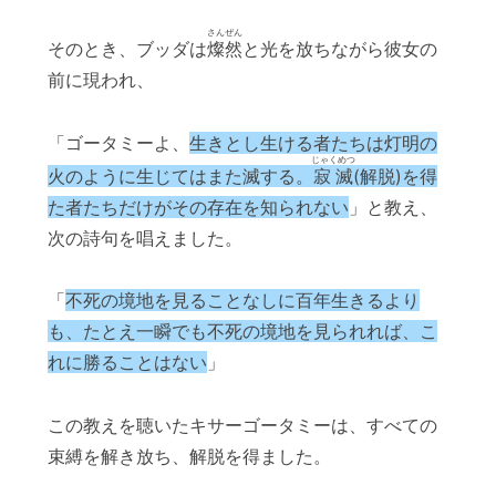
さんぜん
そのとき、ブッダは
燦然
と光を放ちながら彼女の
前に現われ、
「ゴータミーよ、
生きとし生ける者たちは灯明の
じゃくめつ
火のように生じてはまた滅する。
寂滅
(解脱)を得
た者たちだけがその存在を知られない
」と教え、
次の詩句を唱えました。
「
不死の境地を見ることなしに百年生きるより
も、たとえ一瞬でも不死の境地を見られれば、こ
れに勝ることはない
」
この教えを聴いたキサーゴータミーは、すべての
束縛を解き放ち、解脱を得ました。