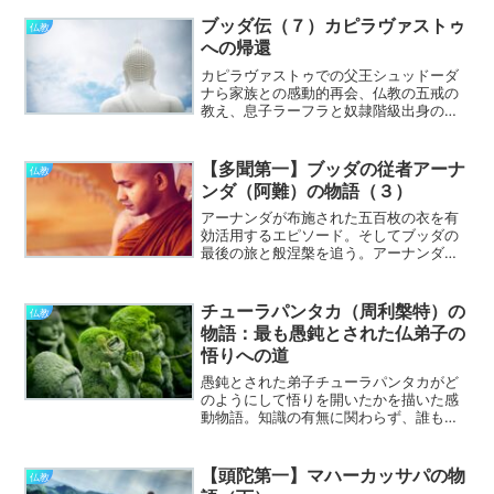
ブッダ伝（７）カピラヴァストゥ
仏教
への帰還
カピラヴァストゥでの父王シュッドーダ
ナら家族との感動的再会、仏教の五戒の
教え、息子ラーフラと奴隷階級出身のウ
パーリの出家
【多聞第一】ブッダの従者アーナ
仏教
ンダ（阿難）の物語（３）
アーナンダが布施された五百枚の衣を有
効活用するエピソード。そしてブッダの
最後の旅と般涅槃を追う。アーナンダの
節度ある態度と師ブッダを失う深い哀し
みが伝わる。
チューラパンタカ（周利槃特）の
仏教
物語：最も愚鈍とされた仏弟子の
悟りへの道
愚鈍とされた弟子チューラパンタカがど
のようにして悟りを開いたかを描いた感
動物語。知識の有無に関わらず、誰もが
悟りを得る可能性を持つことを示す。
【頭陀第一】マハーカッサパの物
仏教