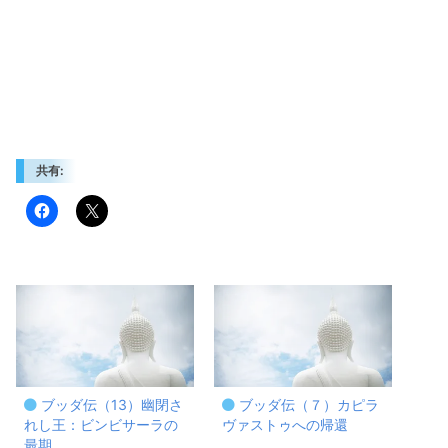
共有:
ブッダ伝（13）幽閉さ
ブッダ伝（７）カピラ
れし王：ビンビサーラの
ヴァストゥへの帰還
最期