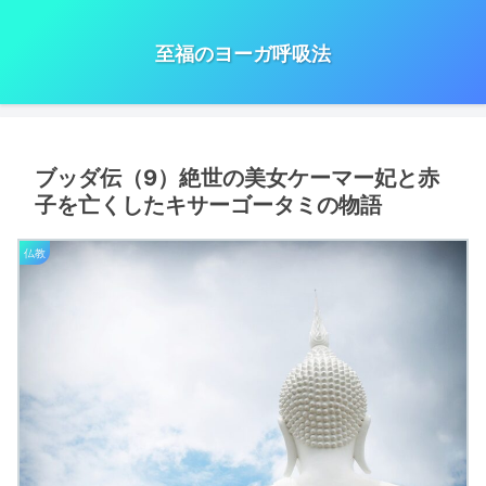
至福のヨーガ呼吸法
ブッダ伝（9）絶世の美女ケーマー妃と赤
子を亡くしたキサーゴータミの物語
仏教