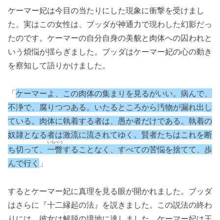
ケーマー妃は今目の当たりにした現象に衝撃を受けまし
た。実はこの女性は、ブッダが神通力で現わした幻影だっ
たのです。ケーマーの自分自身の美貌と肉体への囚われと
いう煩悩が揺らぎました。ブッダはケーマー妃の心の動き
を察知して語りかけました。
「
ケーマーよ、この肉体の集まりを見るがいい。病んで、
不浄で、腐りつつある。いたるところから汚物が漏れ出し
ている。肉体に執着する者は、愚か者だけである。執着の
奴隷となる者は激流に流されてゆく。賢者たちはこれを断
いちべつ
ち切って、
一瞥
することなく、すべての苦悩を捨てて、歩
んで行く
」
するとケーマー妃に真理を見る眼が開かれました。ブッダ
はさらに『十二縁起の法』を説きました。この説法の終わ
りには、彼女は解脱の境地に達しました。ケーマー妃は王