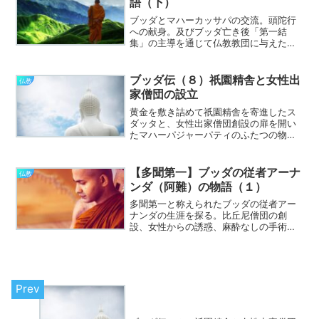
語（下）
ブッダとマハーカッサパの交流。頭陀行
への献身。及びブッダ亡き後「第一結
集」の主導を通じて仏教教団に与えた深
い影響。そしてマハーカッサパの最期ま
でを描く。
ブッダ伝（８）祇園精舎と女性出
仏教
家僧団の設立
黄金を敷き詰めて祇園精舎を寄進したス
ダッタと、女性出家僧団創設の扉を開い
たマハーパジャーパティのふたつの物
語。
【多聞第一】ブッダの従者アーナ
仏教
ンダ（阿難）の物語（１）
多聞第一と称えられたブッダの従者アー
ナンダの生涯を探る。比丘尼僧団の創
設、女性からの誘惑、麻酔なしの手術ま
で、美しい容姿とずば抜けた記憶力の保
持者の物語。