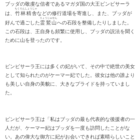
ブッダの敬虔な信者であるマガダ国の大王ビンビサーラ
ちくりんしょうじゃ
は、
竹林精舎
などの修行道場を寄進し、また、ブッダが
りょうじゅせん
好んで過ごした
霊鷲山
への石段を整備したりしました。
この石段は、王自身も頻繁に使用し、ブッダの説法を聞く
ために山を登ったのです。
ビンビサーラ王には多くの妃がいて、その中で絶世の美女
として知られたのがケーマー妃でした。彼女は他の誰より
も美しい自身の美貌に、大きなプライドを持っていまし
た。
ビンビサーラ王は「私はブッダの最も代表的な後援者の一
人だが、ケーマー妃はブッダを一度も訪問したことがな
い。あの偉大な御方に妃がお会いできれば素晴らしいこと