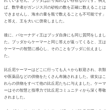
れていません。ブッダは計り知れない存在なのです。例え
ば、数学者がガンジス川の砂粒の数を正確に数えることは
できませんし、海水の量を瓶で数えることも不可能です」
と答え、王を大いに啓発しました。
後に、パセーナディ王はブッダ自身にも同じ質問をしまし
た。ブッダからケーマーと同じ答えが返ってくると、王は
ケーマーの智慧に感心し、そのことをブッダに伝えまし
た。
比丘尼ケーマーはどこに行っても人々から歓迎され、衣類
や医薬品などの供物をたくさん布施されました。彼女はこ
れらの供物をすべて他の比丘尼たちに与えました。ケーマ
ーはその智慧と指導力で比丘尼コミュニティから深く尊敬
されました。