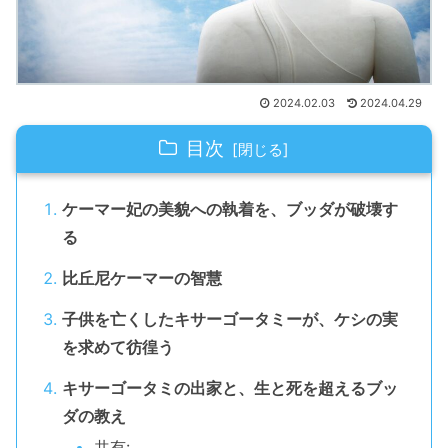
2024.02.03
2024.04.29
目次
ケーマー妃の美貌への執着を、ブッダが破壊す
る
比丘尼ケーマーの智慧
子供を亡くしたキサーゴータミーが、ケシの実
を求めて彷徨う
キサーゴータミの出家と、生と死を超えるブッ
ダの教え
共有: