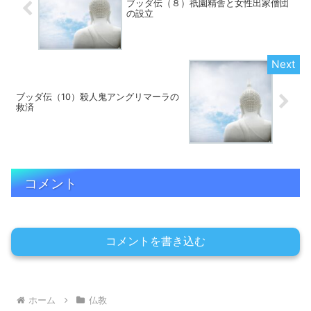
ブッダ伝（８）祇園精舎と女性出家僧団
の設立
ブッダ伝（10）殺人鬼アングリマーラの
救済
コメント
コメントを書き込む
ホーム
仏教