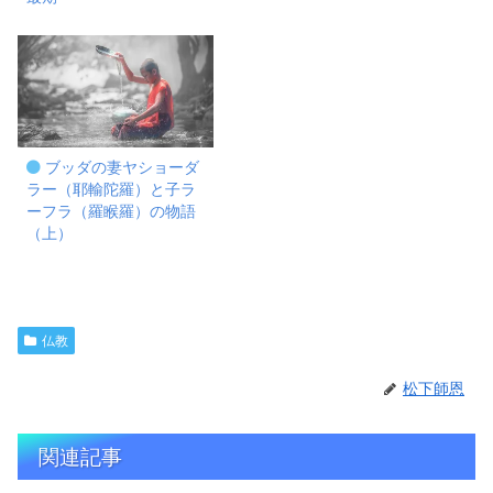
ブッダの妻ヤショーダ
ラー（耶輸陀羅）と子ラ
ーフラ（羅睺羅）の物語
（上）
仏教
松下師恩
関連記事