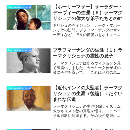
【ホーリーマザー】サーラダー・
Ramakrishna world
デーヴィーの生涯（６）ラーマク
リシュナの偉大な弟子たちとの絆
ギリシュのヴィジョン、ナーグ・マハー
シャヤの訪問、ブラフマーナンダのサマ
ーディなど、彼女の影響力を示すエピソ
ードに焦点を当てる。
ブラフマーナンダの生涯（１）ラ
Ramakrishna world
ーマクリシュナの霊性の息子
ラーマクリシュナはあるヴィジョンを見
て身震いしました。カーリー女神が彼の
膝に子供を置いて、「これはお前の息子
である」と言ったのです。ラーマクリシ
ュナは「何ですって！？ 世俗の一切を
放棄したわたしが子供を授かるなん
【近代インドの大聖者】ラーマク
Ramakrishna world
て！ ありえない！」と狼狽ろ...
リシュナの生涯（後編）：たぐい
まれな伝道
ラーマクリシュナの生涯後編：イスラム
教やキリスト教の真理を悟り、ユニバー
サル宗教に到達する。その後の慈愛にあ
ふれた伝道の姿から壮絶な最期までを描
く。