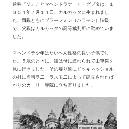
通称『Ｍ』ことマヘンドラナート・グプタは、１
８５４年７月１４日、カルカッタに生まれまし
た。両親ともにブラ―フミン（バラモン）階級
で、父親はカルカッタの高等裁判所に勤めていま
した。
マヘンドラ少年はたいへん性格の良い子供でし
た。５歳のときに、彼は母に連れられて山車祭を
見に行きました。その帰り道にドッキネッショル
の村に当時ラ二・ラスモ二によって建立されたば
かりのカーリー寺院に立ち寄りました。