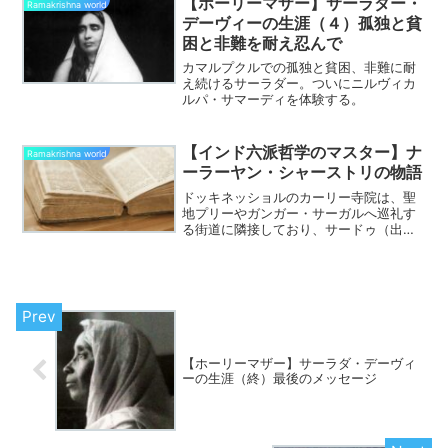
【ホーリーマザー】サーラダー・
Ramakrishna world
デーヴィーの生涯（４）孤独と貧
困と非難を耐え忍んで
カマルプクルでの孤独と貧困、非難に耐
え続けるサーラダー。ついにニルヴィカ
ルパ・サマーディを体験する。
【インド六派哲学のマスター】ナ
Ramakrishna world
ーラーヤン・シャーストリの物語
ドッキネッショルのカーリー寺院は、聖
地プリーやガンガー・サーガルへ巡礼す
る街道に隣接しており、サードゥ（出家
修行僧）たちの絶好の休息所になってい
ました。それゆえラーマクリシュナのも
とにも、様々な修行者がやってきまし
た。このブログでは以前、裸...
【ホーリーマザー】サーラダ・デーヴィ
ーの生涯（終）最後のメッセージ