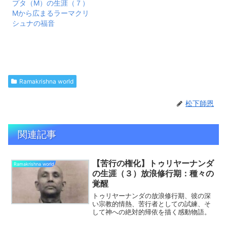
プタ（M）の生涯（７）
Mから広まるラーマクリ
シュナの福音
Ramakrishna world
松下師恩
関連記事
【苦行の権化】トゥリヤーナンダ
Ramakrishna world
の生涯（３）放浪修行期：種々の
覚醒
トゥリヤーナンダの放浪修行期、彼の深
い宗教的情熱、苦行者としての試練、そ
して神への絶対的帰依を描く感動物語。