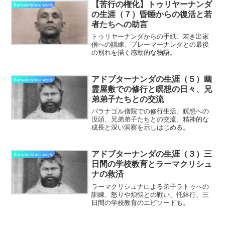
【苦行の権化】トゥリヤーナンダ
Ramakrishna world
の生涯（７）昏睡からの復活と若
者たちへの助言
トゥリヤーナンダからの手紙、若き出家
僧への訓練、プレーマーナンダとの最後
の別れを描く感動的な物語。
アドブターナンダの生涯（５）幽
Ramakrishna world
霊屋敷での修行と瞑想の日々、兄
弟弟子たちとの交流
バラナゴル僧院での修行生活、瞑想への
没頭、兄弟弟子たちとの交流。精神的な
成長と深い洞察を示しはじめる。
アドブターナンダの生涯（３）三
Ramakrishna world
日間の学校教育とラーマクリシュ
ナの救済
ラーマクリシュナによる弟子ラトゥへの
訓練、怒りや煩悩との戦い、托鉢行、三
日間の学校教育のエピソードも。