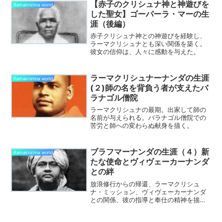
【赤子のクリシュナ神と神遊びを
Ramakrishna world
した聖女】ゴーパーラ・マーの生
涯（後編）
赤子クリシュナ神との神遊びを経験し、
ラーマクリシュナとも深い関係を築く。
彼女の信仰は、人々に感動を与えた。
ラーマクリシュナーナンダの生涯
Ramakrishna world
(２)師の名を背負う者が支えたバ
ラナゴル僧院
ラーマクリシュナの最期。出家して師の
名前が与えられる。バラナゴル僧院での
苦労と師への変わらぬ献身を描く。
ブラフマーナンダの生涯（４）新
Ramakrishna world
たな使命とヴィヴェーカーナンダ
との絆
放浪修行からの帰還、ラーマクリシュ
ナ・ミッション、ヴィヴェーカーナンダ
との関係、彼の指導と奉仕の精神を描
く。