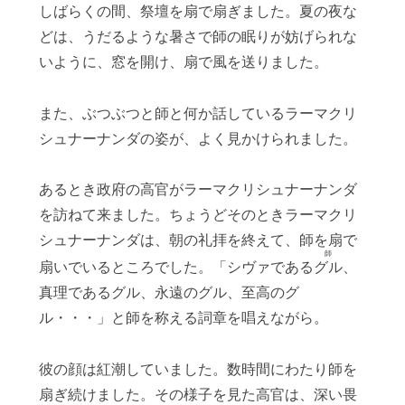
しばらくの間、祭壇を扇で扇ぎました。夏の夜な
どは、うだるような暑さで師の眠りが妨げられな
いように、窓を開け、扇で風を送りました。
また、ぶつぶつと師と何か話しているラーマクリ
シュナーナンダの姿が、よく見かけられました。
あるとき政府の高官がラーマクリシュナーナンダ
を訪ねて来ました。ちょうどそのときラーマクリ
シュナーナンダは、朝の礼拝を終えて、師を扇で
師
扇いでいるところでした。「シヴァである
グル
、
真理であるグル、永遠のグル、至高のグ
ル・・・」と師を称える詞章を唱えながら。
彼の顔は紅潮していました。数時間にわたり師を
扇ぎ続けました。その様子を見た高官は、深い畏